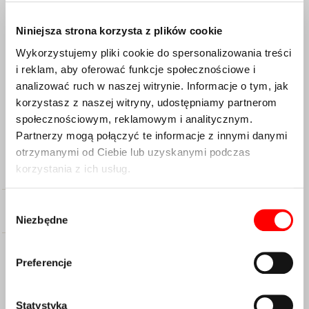
Niniejsza strona korzysta z plików cookie
Wykorzystujemy pliki cookie do spersonalizowania treści
i reklam, aby oferować funkcje społecznościowe i
analizować ruch w naszej witrynie. Informacje o tym, jak
korzystasz z naszej witryny, udostępniamy partnerom
społecznościowym, reklamowym i analitycznym.
Partnerzy mogą połączyć te informacje z innymi danymi
otrzymanymi od Ciebie lub uzyskanymi podczas
Opis
korzystania z ich usług.
Wybór
Specyfikacja
Niezbędne
zgody
Preferencje
a2z Blue AZ-620 Shimano M-
525/515/495/485/475/465/415/C501 | Tektro
Statystyka