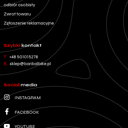
odbiór osobisty
Zwrot towaru
Zgłoszenie reklamacyjne
Szybki
kontakt
T:
+48 501015278
E:
sklep@baribalbike.pl
Social
media
INSTAGRAM
FACEBOOK
YOUTUBE