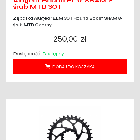
Alugear Round ELM SRAM 8-
śrub MTB 30T
Zębatka Alugear ELM 30T Round Boost SRAM 8-
śrub MTB Czarny
250,00
zł
Dostępność:
Dostępny
DODAJ DO KOSZYKA