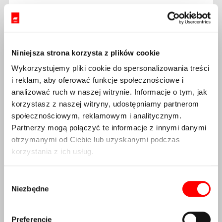
Dostępność:
Niedostępny
ZOBACZ PRODUKT
Niniejsza strona korzysta z plików cookie
Wykorzystujemy pliki cookie do spersonalizowania treści
i reklam, aby oferować funkcje społecznościowe i
analizować ruch w naszej witrynie. Informacje o tym, jak
korzystasz z naszej witryny, udostępniamy partnerom
społecznościowym, reklamowym i analitycznym.
Partnerzy mogą połączyć te informacje z innymi danymi
otrzymanymi od Ciebie lub uzyskanymi podczas
korzystania z ich usług.
Wybór
Niezbędne
zgody
Alugear Oval ELM SRAM 3-
śruby MTB 28T
Preferencje