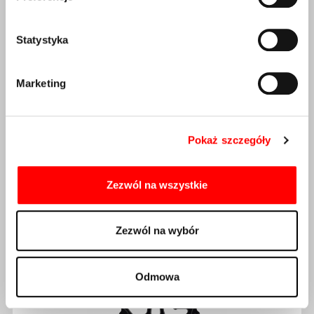
Zębatka Alugear ELM 28T Oval SRAM 3-śruby MTB
Czarny
Statystyka
234,00
zł
Marketing
Dostępność:
Dostępny
DODAJ DO KOSZYKA
Pokaż szczegóły
Zezwól na wszystkie
Zezwól na wybór
Odmowa