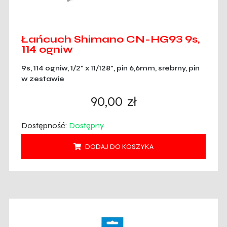
Łańcuch Shimano CN-HG93 9s,
114 ogniw
9s, 114 ogniw, 1/2" x 11/128", pin 6,6mm, srebrny, pin
w zestawie
90,00
zł
Dostępność:
Dostępny
DODAJ DO KOSZYKA