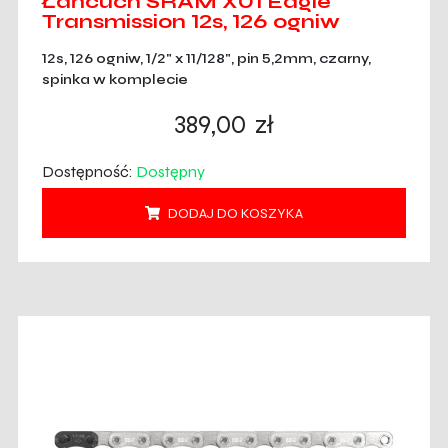
Łańcuch SRAM X01 Eagle
Transmission 12s, 126 ogniw
12s, 126 ogniw, 1/2" x 11/128", pin 5,2mm, czarny,
spinka w komplecie
389,00
zł
Dostępność:
Dostępny
DODAJ DO KOSZYKA