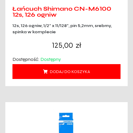
Łańcuch Shimano CN-M6100
12s, 126 ogniw
12s, 126 ogniw, 1/2" x 11/128", pin 5,2mm, srebrny,
spinka w komplecie
125,00
zł
Dostępność:
Dostępny
DODAJ DO KOSZYKA