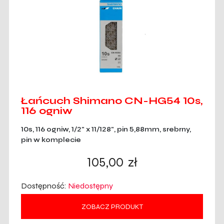
Łańcuch Shimano CN-HG54 10s,
116 ogniw
10s, 116 ogniw, 1/2" x 11/128", pin 5,88mm, srebrny,
pin w komplecie
105,00
zł
Dostępność:
Niedostępny
ZOBACZ PRODUKT