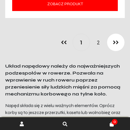
ZOBACZ PRODUKT
1
2
Układ napędowy należy do najważniejszych
podzespołów w rowerze. Pozwala na
wprawienie w ruch roweru poprzez
przeniesienie siły ludzkich mięśni za pomocą
mechanizmu korbowego na tylne koło.
Napęd składa się z wielu ważnych elementów. Oprócz
korby są to jeszcze przerzutki, kaseta lub wolnobieg oraz
łańcuch, który spina napęd w całość. Jakość wykonania
0
poszczególnych części decyduje o płynności i jakości