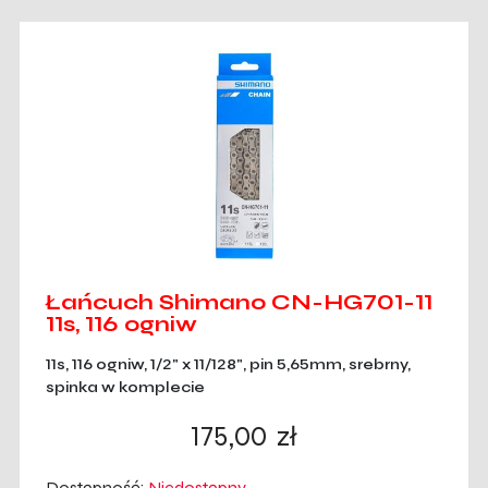
Łańcuch Shimano CN-HG701-11
11s, 116 ogniw
11s, 116 ogniw, 1/2" x 11/128", pin 5,65mm, srebrny,
spinka w komplecie
175,00
zł
Dostępność:
Niedostępny