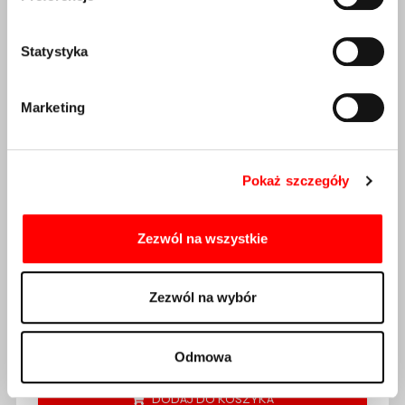
Statystyka
Marketing
Pokaż szczegóły
Łańcuch Shimano XT CN-
M8100 12s, 126 ogniw
Zezwól na wszystkie
12s, 126 ogniw, 1/2" x 11/128", pin 5,2mm, srebrny,
spinka w komplecie
Zezwól na wybór
170,00
zł
Odmowa
Dostępność:
Dostępny
DODAJ DO KOSZYKA