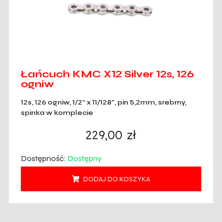
Łańcuch KMC X12 Silver 12s, 126
ogniw
12s, 126 ogniw, 1/2" x 11/128", pin 5,2mm, srebrny,
spinka w komplecie
229,00
zł
Dostępność:
Dostępny
DODAJ DO KOSZYKA