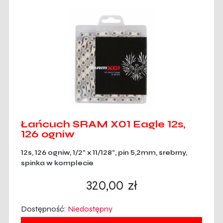
Łańcuch SRAM X01 Eagle 12s,
126 ogniw
12s, 126 ogniw, 1/2" x 11/128", pin 5,2mm, srebrny,
spinka w komplecie
320,00
zł
Dostępność:
Niedostępny