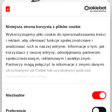
Łańcuch Shimano XTR CN-
Niniejsza strona korzysta z plików cookie
M9100 12s, 126 ogniw
Wykorzystujemy pliki cookie do spersonalizowania treści
i reklam, aby oferować funkcje społecznościowe i
12s, 126 ogniw, 1/2" x 11/128", pin 5,2mm, srebrny,
spinka w komplecie
analizować ruch w naszej witrynie. Informacje o tym, jak
korzystasz z naszej witryny, udostępniamy partnerom
279,00
zł
społecznościowym, reklamowym i analitycznym.
Partnerzy mogą połączyć te informacje z innymi danymi
Dostępność:
Dostępny
otrzymanymi od Ciebie lub uzyskanymi podczas
korzystania z ich usług.
DODAJ DO KOSZYKA
Wybór
Niezbędne
zgody
Preferencje