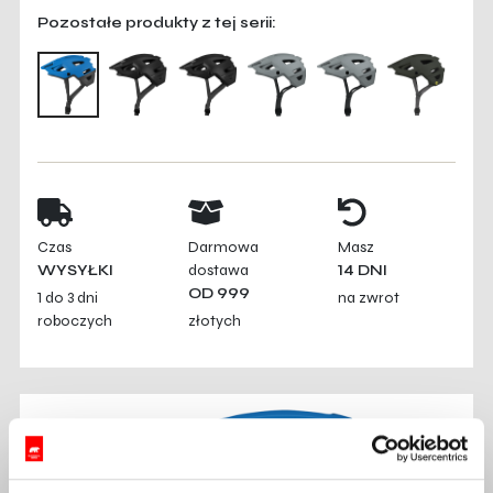
Pozostałe produkty z tej serii:
Czas
Darmowa
Masz
WYSYŁKI
dostawa
14 DNI
OD 999
1 do 3 dni
na zwrot
roboczych
złotych