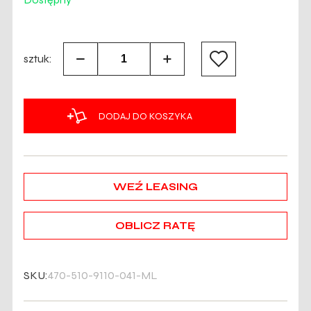
sztuk:
DODAJ DO KOSZYKA
WEŹ LEASING
OBLICZ RATĘ
SKU:
470-510-9110-041-ML