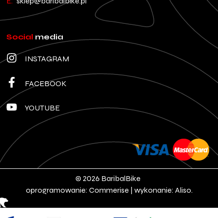
E:
sklep@baribalbike.pl
Social
media
INSTAGRAM
FACEBOOK
YOUTUBE
© 2026 BaribalBike
oprogramowanie:
Commerise
| wykonanie:
Aliso.