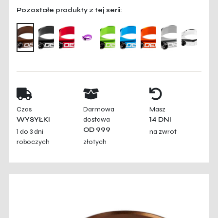
Pozostałe produkty z tej serii:
Czas
Darmowa
Masz
WYSYŁKI
dostawa
14 DNI
OD 999
1 do 3 dni
na zwrot
roboczych
złotych