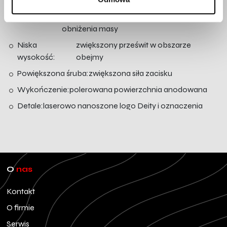
Obróbka:
precyzyjne frezowanie CNC
Konstrukcja:
zminimalizowana ilość materiału dla
obniżenia masy
Niska
zwiększony prześwit w obszarze
wysokość:
obejmy
Powiększona śruba:
zwiększona siła zacisku
Wykończenie:
polerowana powierzchnia anodowana
Detale:
laserowo nanoszone logo Deity i oznaczenia
O
nas
Kontakt
O firmie
Serwis