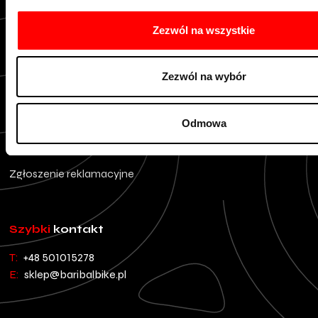
Obsługa
klienta
Zezwól na wszystkie
Regulamin
Zezwól na wybór
Polityka prywatności
Wysyłka/Koszt dostawy
Odmowa
odbiór osobisty
Zwrot towaru
Zgłoszenie reklamacyjne
Szybki
kontakt
T:
+48 501015278
E:
sklep@baribalbike.pl