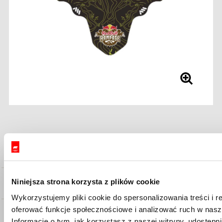
Opis
Specyfikacja
Niniejsza strona korzysta z plików cookie
Wykorzystujemy pliki cookie do spersonalizowania treści i r
oferować funkcje społecznościowe i analizować ruch w nasze
Informacje o tym, jak korzystasz z naszej witryny, udostęp